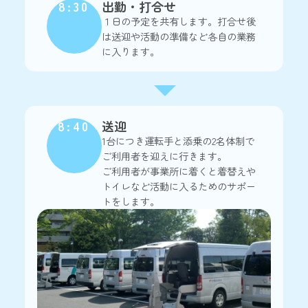
8:30
出勤・打合せ
１日の予定を共有します。打合せ後
は送迎や活動の準備など各自の業務
に入ります。
8:40
送迎
1台につき運転手と添乗の2名体制で
ご利用者を迎えに行きます。
ご利用者が事業所に着くと着替えや
トイレなど活動に入るためのサポー
トをします。